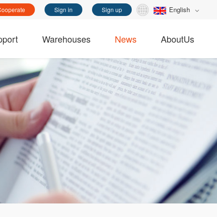
English
Cooperate
Sign in
Sign up
pport
Warehouses
News
AboutUs