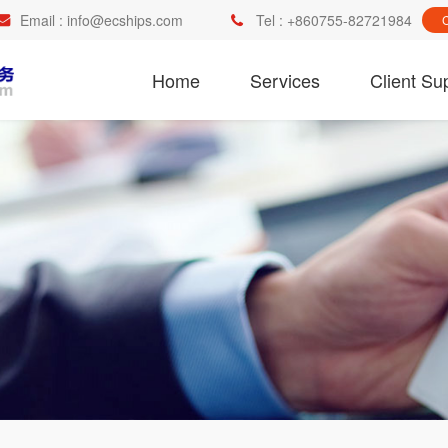
Email :
info@ecships.com
Tel :
+860755-82721984
Home
Services
Client Su