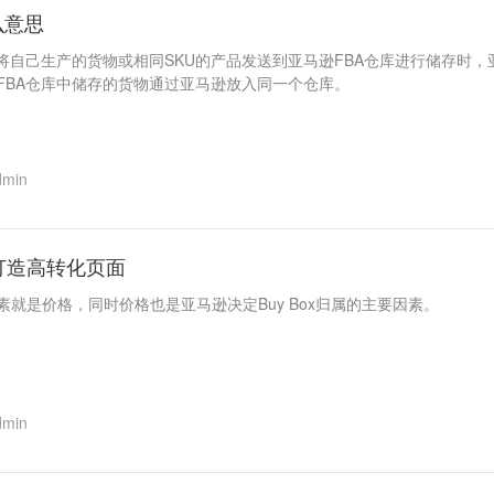
么意思
家将自己生产的货物或相同SKU的产品发送到亚马逊FBA仓库进行储存时
FBA仓库中储存的货物通过亚马逊放入同一个仓库。
dmin
何打造高转化页面
就是价格，同时价格也是亚马逊决定Buy Box归属的主要因素。
dmin